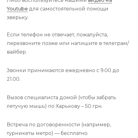
Либо воспользуйтесь нашими
видео на
ж
Youtube
для самостоятельной помощи
а
зверьку.
н
и
Если телефон не отвечает, пожалуйста,
ю
перезвоните позже или напишите в телеграм/
вайбер.
Звонки принимаются ежедневно с 9.00 до
21.00.
Вызов специалиста домой (чтобы забрать
летучую мышь) по Харькову – 50 грн.
Встреча по договоренности (например,
турникеты метро) — бесплатно.