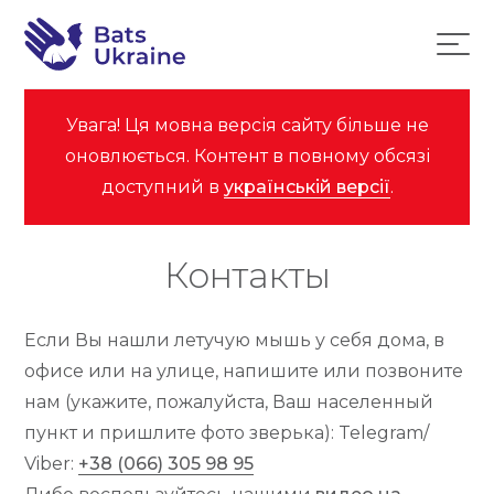
Н
B
а
в
a
П
и
t
г
Увага! Ця мовна версія сайту більше не
е
а
s
оновлюється. Контент в повному обсязі
ц
р
и
U
доступний в
українській версії
.
я
е
k
й
r
т
Контакты
a
и
i
к
n
Если Вы нашли летучую мышь у себя дома, в
с
e
офисе или на улице, напишите или позвоните
о
нам (укажите, пожалуйста, Ваш населенный
д
пункт и пришлите фото зверька): Telegram/
е
Viber:
+38 (066) 305 98 95
р