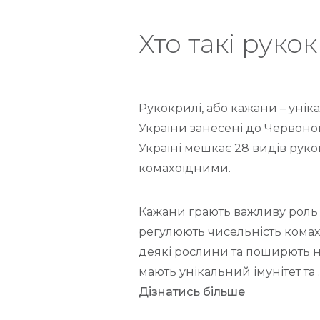
Хто такі руко
Рукокрилі, або кажани – уніка
України занесені до Червоної
Україні мешкає 28 видів рукок
комахоїдними.
Кажани грають важливу роль 
регулюють чисельність комах
деякі рослини та поширють н
мають унікальний імунітет та 
Дізнатись більше