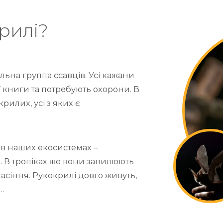
крилі?
льна группа ссавців. Усі кажани
 книги та потребують охорони. В
рилих, усі з яких є
в наших екосистемах –
. В тропіках же вони запилюють
асіння. Рукокрилі довго живуть,
…