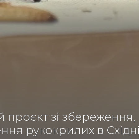
проєкт зі збереження, 
ння рукокрилих в Східн