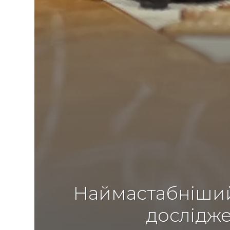
Наймастабніший 
дослідже