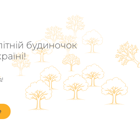
ітній будиночок
раїні!
д!
е