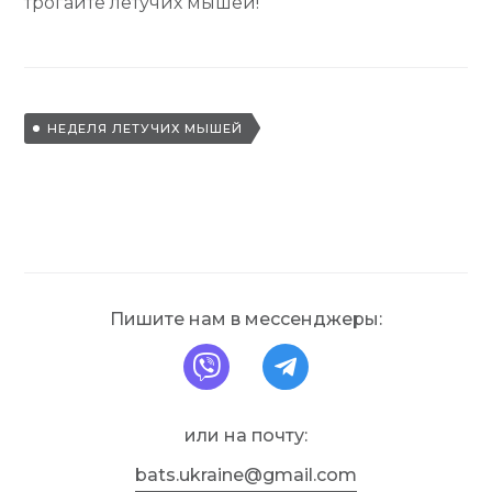
трогайте летучих мышей!
М
НЕДЕЛЯ ЛЕТУЧИХ МЫШЕЙ
е
т
к
и
Пишите нам в мессенджеры:
напишите нам на Вайб
напишите нам в 
или на почту:
bats.ukraine@gmail.com