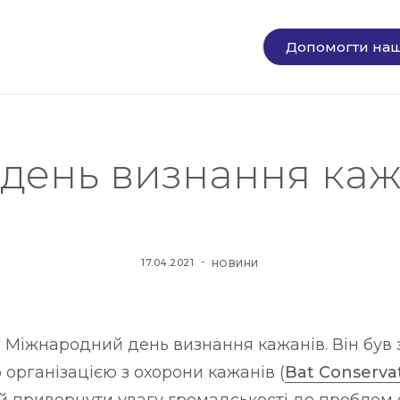
Допомогти наш
ень визнання кажан
О
О
17.04.2021
НОВИНИ
П
П
У
У
Б
Б
я Міжнародний день визнання кажанів. Він був
Л
Л
організацією з охорони кажанів (
Bat Conservat
І
І