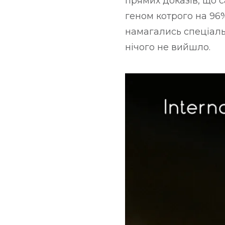
прямих доказів, що с
геном котрого на 96%
намагались спеціаль
нічого не вийшло.