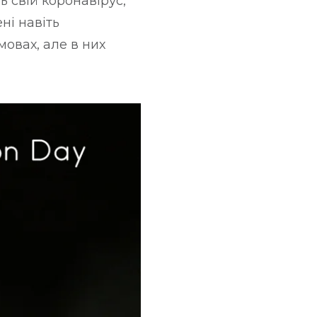
 свій коронавірус,
ні навіть
овах, але в них