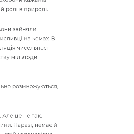
охорони кажанів,
у
й ролі в природі.
 вони зайняли
мисливці на комах. В
уляція чисельності
ству мільярди
ільно розмножуються,
 Але це не так,
ни. Наразі, немає й