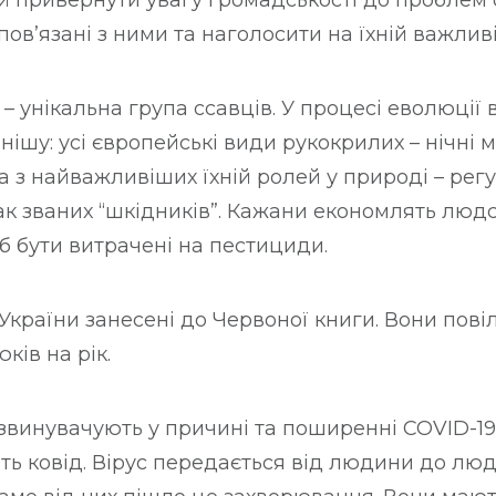
 привернути увагу громадськості до проблем 
К
К
пов’язані з ними та наголосити на їхній важливі
О
О
В
В
А
А
– унікальна група ссавців. У процесі еволюції
Н
Н
нішу: усі європейські види рукокрилих – нічні 
О
О
 з найважливіших їхній ролей у природі – рег
У
так званих “шкідників”. Кажани економлять люд
 б бути витрачені на пестициди.
 України занесені до Червоної книги. Вони пов
ів на рік.
звинувачують у причині та поширенні COVID-19.
 ковід. Вірус передається від людини до люди