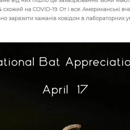
аме від них пішло це захворювання. Вони мають
 схожий на COVID-19. От і все. Американські вче
но заразити кажанів ковідом в лабораторних ум