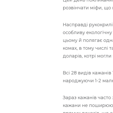
Цей день покликаний
і
розвінчати міфи, що 
с
т
Насправді рукокрилі 
у
особливу екологічну 
цьому й полягає одна
комах, в тому числі 
доларів, котрі могли
Всі 28 видів кажанів
народжуючи 1-2 малюк
Зараз кажанів часто 
кажани не поширюють