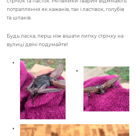
стрічок та пасток. Рятівники тварин відмічають
потрапляння як кажанів, так і ластівок, голубів
та шпаків.
Будь ласка, перш ніж вішати липку стрічку на
вулиці двічі подумайте!