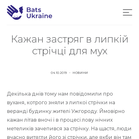
Н
B
а
в
a
П
і
t
г
Кажан застряг в липкій
е
а
s
ц
р
стрічці для мух
і
U
я
е
k
й
r
т
О
О
04.10.2019
НОВИНИ
a
П
П
и
i
У
У
д
Декілька днів тому нам повідомили про
n
Б
Б
о
Л
Л
вуханя, котрого зняли з липкої стрічки на
e
з
І
І
веранді будинку жителі Ужгороду. Ймовірно
м
К
К
кажан літав вночі і в процесі лову нічних
О
О
і
метеликів зачепився за стрічку. На щастя, люди
В
В
с
вчасно витягли його зі стрічки, але якби він там
А
А