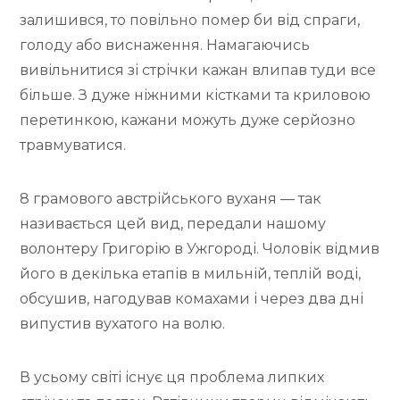
т
Н
Н
залишився, то повільно помер би від спраги,
у
О
О
голоду або виснаження. Намагаючись
У
вивільнитися зі стрічки кажан влипав туди все
більше. З дуже ніжними кістками та криловою
перетинкою, кажани можуть дуже серйозно
травмуватися.
8 грамового австрійського вуханя — так
називається цей вид, передали нашому
волонтеру Григорію в Ужгороді. Чоловік відмив
його в декілька етапів в мильній, теплій воді,
обсушив, нагодував комахами і через два дні
випустив вухатого на волю.
В усьому світі існує ця проблема липких