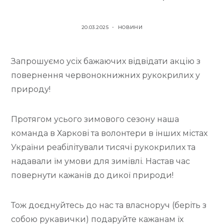
т
у
О
О
20.03.2025
НОВИНИ
П
П
У
У
Запрошуємо усіх бажаючих відвідати акцію з
Б
Б
Л
Л
повернення червонокнижних рукокрилих у
І
І
природу!
К
К
О
О
Протягом усього зимового сезону наша
В
В
А
А
команда в Харкові та волонтери в інших містах
Н
Н
України реабілітували тисячі рукокрилих та
О
О
надавали їм умови для зимівлі. Настав час
У
повернути кажанів до дикої природи!
Тож доєднуйтесь до нас та власноруч (беріть з
собою рукавички) подаруйте кажанам їх