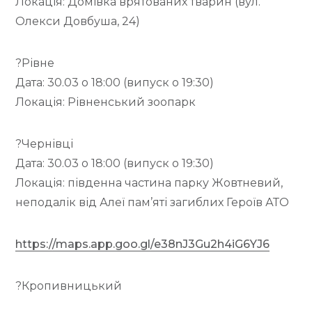
Локація: Домівка врятованих тварин (вул.
Олекси Довбуша, 24)
?Рівне
Дата: 30.03 о 18:00 (випуск о 19:30)
Локація: Рівненський зоопарк
?Чернівці
Дата: 30.03 о 18:00 (випуск о 19:30)
Локація: південна частина парку Жовтневий,
неподалік від Алеї пам’яті загиблих Героїв АТО
https://maps.app.goo.gl/e38nJ3Gu2h4iG6YJ6
?Кропивницький