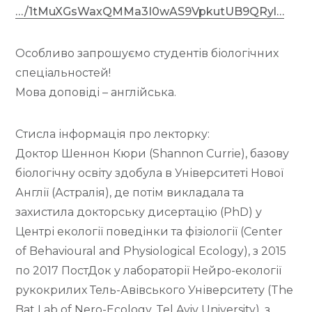
…/1tMuXGsWaxQMMa3I0wAS9VpkutUB9QRyl…
Особливо запрошуємо студентів біологічних
спеціальностей!
Мова доповіді – англійська.
Стисла інформація про лекторку:
Доктор Шеннон Кюри (Shannon Currie), базову
біологічну освіту здобула в Університеті Нової
Англії (Астралія), де потім викладала та
захистила докторську дисертацію (PhD) у
Центрі екології поведінки та фізіології (Center
of Behavioural and Physiological Ecology), з 2015
по 2017 ПостДок у лабораторії Нейро-екології
рукокрилих Тель-Авівського Університету (The
Bat Lab of Nero-Ecology, Tel Aviv University), з