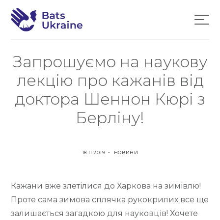
Н
B
а
в
a
П
і
t
г
Запрошуємо на наукову
е
а
s
ц
р
лекцію про кажанів від
і
U
я
е
доктора Шеннон Кюрі з
k
й
r
Берліну!
т
a
и
i
д
n
О
О
18.11.2019
НОВИНИ
о
e
П
П
з
У
У
м
Кажани вже злетілися до Харкова на зимівлю!
Б
Б
і
Л
Л
Проте сама зимова сплячка рукокрилих все ще
І
І
с
залишається загадкою для науковців! Хочете
К
К