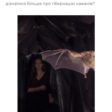
т
дізнатися більше про гібернацію кажанів?
О
О
у
В
В
А
А
Н
Н
О
О
У